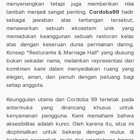
menyenangkan tetapi juga memberikan nilai
tambah menjadi sangat penting.
Cordoba99
hadir
sebagai jawaban atas tantangan tersebut,
menawarkan sebuah ekosistem unik yang
memadukan keanggunan sebuah restoran kelas
atas dengan keseruan dunia permainan daring.
Konsep "Resturante & Marriage Hall" yang diusung
bukan sekadar nama, melainkan representasi dari
komitmen kami dalam menyediakan ruang yang
elegan, aman, dan penuh dengan peluang bagi
setiap anggota.
Keunggulan utama dari Cordoba 99 terletak pada
antarmuka yang dirancang khusus untuk
kenyamanan pengguna. Kami memahami bahwa
aksesibilitas adalah kunci. Oleh karena itu, situs ini
dioptimalkan untuk bekerja dengan mulus di