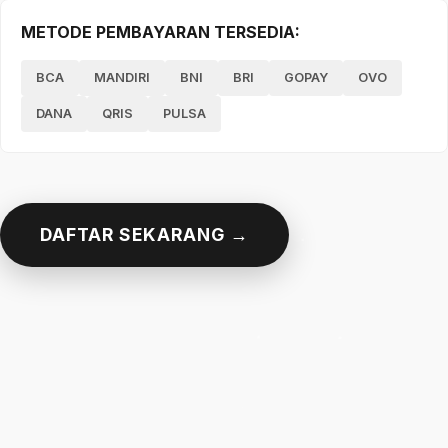
METODE PEMBAYARAN TERSEDIA:
BCA
MANDIRI
BNI
BRI
GOPAY
OVO
DANA
QRIS
PULSA
DAFTAR SEKARANG →